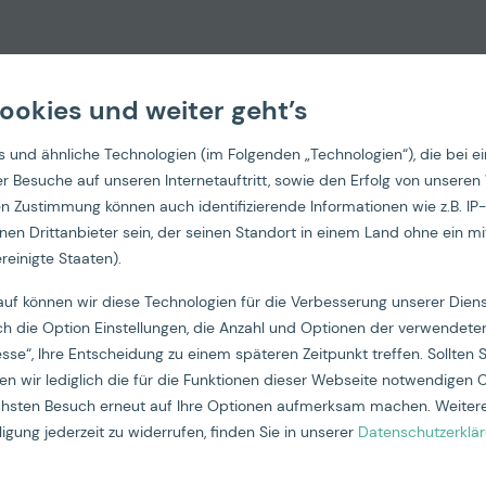
ookies und weiter geht’s
 und ähnliche Technologien (im Folgenden „Technologien“), die bei e
 der Besuche auf unseren Internetauftritt, sowie den Erfolg von un
hen Zustimmung können auch identifizierende Informationen wie z.B. 
nen Drittanbieter sein, der seinen Standort in einem Land ohne ein m
reinigte Staaten).
ive und A
auf können wir diese Technologien für die Verbesserung unserer Die
ch die Option Einstellungen, die Anzahl und Optionen der verwendeten
esse“, Ihre Entscheidung zu einem späteren Zeitpunkt treffen. Sollten S
n wir lediglich die für die Funktionen dieser Webseite notwendigen 
ächsten Besuch erneut auf Ihre Optionen aufmerksam machen. Weitere
igung jederzeit zu widerrufen, finden Sie in unserer
Datenschutzerklä