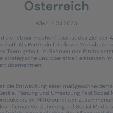
Österreich
Wien, 11
.
0
4
.202
3
dia erlebbar machen“, das ist das Ziel der A
chaft. Als Partnerin für dieses Vorhaben hat
 ins Team geholt. Im Rahmen des Pitchs setz
e strategische und operative Leistungen im
haft übernehmen.
t die Entwicklung einer maßgeschneiderten
Kanäle, Planung und Umsetzung Paid Social
duktion. Im Mittelpunkt der Zusammenarbe
es Themas Versicherung auf Social Media u