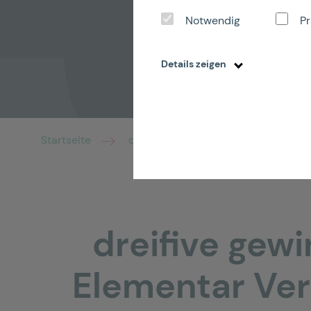
Notwendig
Pr
Details zeigen
Startseite
dreifive und Allianz
dreifive gewi
Elementar Ver