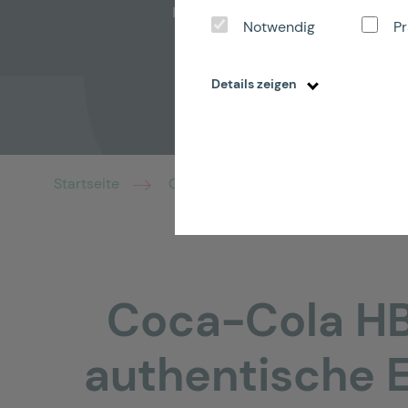
#WO
Notwendig
Pr
Details zeigen
Startseite
Cola Employer Branding
Coca-Cola HB
authentische 