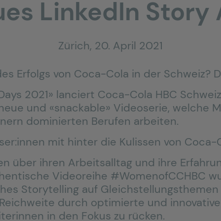
ues LinkedIn Story
Zürich, 20. April 2021
es Erfolgs von Coca-Cola in der Schweiz? Di
Days 2021» lanciert Coca-Cola HBC Schwei
e neue und «snackable» Videoserie, welche Mi
nnern dominierten Berufen arbeiten.
ser:innen mit hinter die Kulissen von Coca
en über ihren Arbeitsalltag und ihre Erfahr
uthentische Videoreihe #WomenofCCHBC wurd
isches Storytelling auf Gleichstellungsthem
 Reichweite durch optimierte und innovativ
terinnen in den Fokus zu rücken.