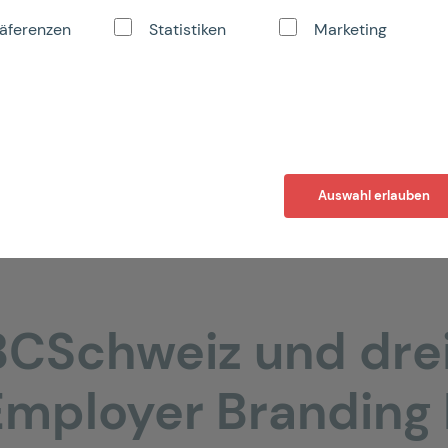
MENOFC
äferenzen
Statistiken
Marketing
Auswahl erlauben
CSchweiz und dreif
Employer Brandin