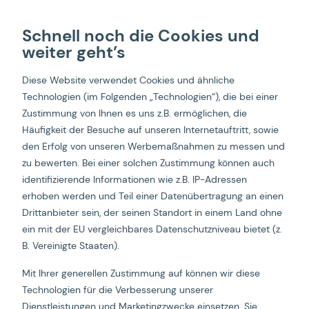
Schnell noch die Cookies und
weiter geht’s
Digitale OMR Masterclass
Diese Website verwendet Cookies und ähnliche
Technologien (im Folgenden „Technologien“), die bei einer
Die Zukunft des Trackings: Den Wandel mit
Zustimmung von Ihnen es uns z.B. ermöglichen, die
serverseitigem Tracking meistern
Häufigkeit der Besuche auf unseren Internetauftritt, sowie
den Erfolg von unseren Werbemaßnahmen zu messen und
zu bewerten. Bei einer solchen Zustimmung können auch
identifizierende Informationen wie z.B. IP-Adressen
erhoben werden und Teil einer Datenübertragung an einen
Drittanbieter sein, der seinen Standort in einem Land ohne
ein mit der EU vergleichbares Datenschutzniveau bietet (z.
In den letzten Jahren hat sich eine stille Revolution im
B. Vereinigte Staaten).
Bereich der Datenerfassung und des Performance
Marketings vollzogen, die von vielen noch nicht in ihrer
Mit Ihrer generellen Zustimmung auf können wir diese
vollen Tragweite erkannt wurde. Cookie-Banner,
Technologien für die Verbesserung unserer
Datenschutz-Herausforderungen und Adblocker-
Dienstleistungen und Marketingzwecke einsetzen. Sie
Technologien haben dazu geführt, dass wir weniger