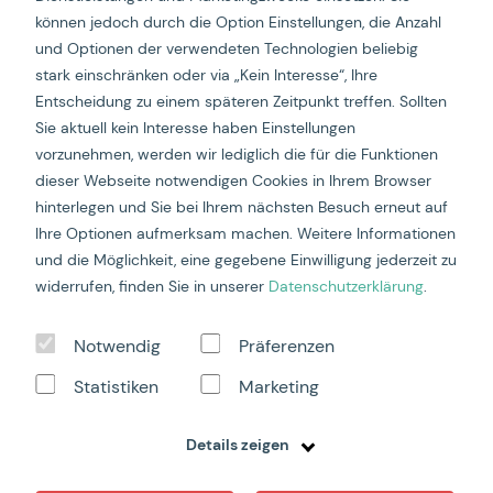
präzise Daten erfassen können als je zuvor.
können jedoch durch die Option Einstellungen, die Anzahl
und Optionen der verwendeten Technologien beliebig
Doch das eigentliche Erdbeben steht uns bevor: Im
stark einschränken oder via „Kein Interesse“, Ihre
zweiten Halbjahr 2024 wird der weltweit dominierende
Entscheidung zu einem späteren Zeitpunkt treffen. Sollten
Google Chrome-Browser, der einen Marktanteil von 63%
hält, den Einsatz von Drittanbieter-Cookies vollständig
Sie aktuell kein Interesse haben Einstellungen
einstellen. Damit wird die bewährte Technologie der
vorzunehmen, werden wir lediglich die für die Funktionen
Drittanbieter-Cookies endgültig obsolet.
dieser Webseite notwendigen Cookies in Ihrem Browser
Wie können wir in dieser veränderten Landschaft
hinterlegen und Sie bei Ihrem nächsten Besuch erneut auf
weiterhin datenschutzkonforme Daten erheben und
Ihre Optionen aufmerksam machen. Weitere Informationen
gleichzeitig effektive Performance-Marketing-
und die Möglichkeit, eine gegebene Einwilligung jederzeit zu
Kampagnen steuern? Wie können wir mehr Traffic und
widerrufen, finden Sie in unserer
Datenschutzerklärung
.
Conversions messen, die Cookie Laufzeiten verlängern
und dadurch eine bessere Attribution erreichen?
Notwendig
Präferenzen
In unserer Masterclass – zusammen mit den
Internetwarriors
– werden wir die Auswirkungen und
Statistiken
Marketing
Veränderungen in der Datenerfassung und -auswertung
eingehend beleuchten. Du erfährst, warum serverseitiges
Tracking nicht nur aus Datenschutzgründen die einzig
Details zeigen
sinnvolle Alternative darstellt.