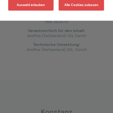
Marcel Oppliger
Auswahl erlauben
Alle Cookies zulassen
Registergericht: München
UID-Nr.: DE 343 53 1145
HRB 262470
Verantwortlich für den Inhalt:
dreifive (Switzerland) AG, Zürich
Technische Umsetzung:
dreifive (Switzerland) AG, Zürich
Konstanz