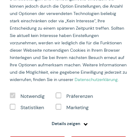
können jedoch durch die Option Einstellungen, die Anzahl
Verwaltungsratspräsident:
und Optionen der verwendeten Technologien beliebig
Sascha Frommhund
stark einschränken oder via „Kein Interesse“, Ihre
Sitz der Gesellschaften:
Entscheidung zu einem späteren Zeitpunkt treffen. Sollten
Sie aktuell kein Interesse haben Einstellungen
dreifive Group AG, Zürich
UID: CHE-163.817.823
vorzunehmen, werden wir lediglich die für die Funktionen
dieser Webseite notwendigen Cookies in Ihrem Browser
dreifive (Switzerland) AG, Zürich
hinterlegen und Sie bei Ihrem nächsten Besuch erneut auf
UID: CHE-109.301.313
Ihre Optionen aufmerksam machen. Weitere Informationen
dreifive GmbH, Wien
und die Möglichkeit, eine gegebene Einwilligung jederzeit zu
Firmenbuch: FN 605427 i
widerrufen, finden Sie in unserer
Datenschutzerklärung
.
Handelsgericht Wien
UID: ATU83237935
Notwendig
Präferenzen
dreifive (Germany) GmbH, Konstanz
Registergericht: Amtsgericht Freiburg
Statistiken
Marketing
UID-Nr.: DE 208 00 5089
HRB 730830
Details zeigen
dreifive 360 GmbH, Poing bei München
Geschäftsführer: Mathias Seibert, Sascha Frommhund,