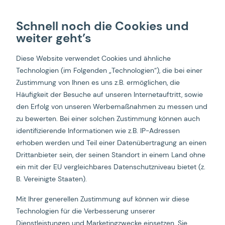
Schnell noch die Cookies und
weiter geht’s
Diese Website verwendet Cookies und ähnliche
Impressum
Technologien (im Folgenden „Technologien“), die bei einer
Zustimmung von Ihnen es uns z.B. ermöglichen, die
Häufigkeit der Besuche auf unseren Internetauftritt, sowie
den Erfolg von unseren Werbemaßnahmen zu messen und
zu bewerten. Bei einer solchen Zustimmung können auch
identifizierende Informationen wie z.B. IP-Adressen
erhoben werden und Teil einer Datenübertragung an einen
Startseite
Impressum
Drittanbieter sein, der seinen Standort in einem Land ohne
ein mit der EU vergleichbares Datenschutzniveau bietet (z.
B. Vereinigte Staaten).
Impressum
Mit Ihrer generellen Zustimmung auf können wir diese
Technologien für die Verbesserung unserer
Geschäftsführer/Vorstand:
Sascha Frommhund, Marcel Oppliger
Dienstleistungen und Marketingzwecke einsetzen. Sie