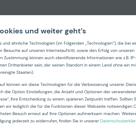
ookies und weiter geht’s
 und ähnliche Technologien (im Folgenden „Technologien“), die bei e
 der Besuche auf unseren Internetauftritt, sowie den Erfolg von un
hen Zustimmung können auch identifizierende Informationen wie z.B. 
gle Webi
nen Drittanbieter sein, der seinen Standort in einem Land ohne ein m
reinigte Staaten).
auf können wir diese Technologien für die Verbesserung unserer Die
ch die Option Einstellungen, die Anzahl und Optionen der verwendeten
esse“, Ihre Entscheidung zu einem späteren Zeitpunkt treffen. Sollten S
ing der 
n wir lediglich die für die Funktionen dieser Webseite notwendigen 
ächsten Besuch erneut auf Ihre Optionen aufmerksam machen. Weitere
igung jederzeit zu widerrufen, finden Sie in unserer
Datenschutzerklä