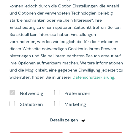
können jedoch durch die Option Einstellungen, die Anzahl
Creative is the new
und Optionen der verwendeten Technologien beliebig
targeting – USM Case und
stark einschränken oder via „Kein Interesse“, Ihre
Insights
Entscheidung zu einem späteren Zeitpunkt treffen. Sollten
Sie aktuell kein Interesse haben Einstellungen
Gemeinsam mit Meta und USM laden wir am
vorzunehmen, werden wir lediglich die für die Funktionen
Donnerstag, 28. November 2024
zu einem exklusiven
dieser Webseite notwendigen Cookies in Ihrem Browser
Event im Headquarter von Meta in Zürich ein.
hinterlegen und Sie bei Ihrem nächsten Besuch erneut auf
Ihre Optionen aufmerksam machen. Weitere Informationen
In unserem gemeinsamen Projekt mit USM und Meta
haben wir gezeigt, wie man hochwertigen,
und die Möglichkeit, eine gegebene Einwilligung jederzeit zu
markenkonformen Content agil für Social Media
widerrufen, finden Sie in unserer
Datenschutzerklärung
.
produzieren kann, der trotzdem dem dynamischen Look
& Feel von Reels entspricht. Wir präsentieren die
Ergebnisse aus dem Metas Reels Studio, geben Einblicke
Notwendig
Präferenzen
in die Umsetzung und teilen wichtige Erkenntnisse zu den
Statistiken
Marketing
Kampagnen- und KPI-Erfolgen.
Details zeigen
Was dich am Event im Meta Headquarter erwartet?