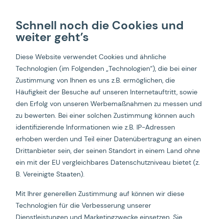
Schnell noch die Cookies und
weiter geht’s
Diese Website verwendet Cookies und ähnliche
Fake Out Of Home
Technologien (im Folgenden „Technologien“), die bei einer
Zustimmung von Ihnen es uns z.B. ermöglichen, die
Starbucks
Häufigkeit der Besuche auf unseren Internetauftritt, sowie
den Erfolg von unseren Werbemaßnahmen zu messen und
zu bewerten. Bei einer solchen Zustimmung können auch
identifizierende Informationen wie z.B. IP-Adressen
erhoben werden und Teil einer Datenübertragung an einen
Startseite
Starbucks Österreich und Schweiz
Drittanbieter sein, der seinen Standort in einem Land ohne
ein mit der EU vergleichbares Datenschutzniveau bietet (z.
B. Vereinigte Staaten).
dreifive und Starbucks Österreich und Schweiz zeigen,
wie man Fake Out of Home Media nutzt, um seinen
Mit Ihrer generellen Zustimmung auf können wir diese
Content von der Masse abzuheben.
Technologien für die Verbesserung unserer
Dienstleistungen und Marketingzwecke einsetzen. Sie