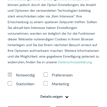
können jedoch durch die Option Einstellungen, die Anzahl
und Optionen der verwendeten Technologien beliebig
stark einschränken oder via „Kein Interesse“, Ihre
Entscheidung zu einem späteren Zeitpunkt treffen. Sollten
Sie aktuell kein Interesse haben Einstellungen
vorzunehmen, werden wir lediglich die für die Funktionen
dieser Webseite notwendigen Cookies in Ihrem Browser
hinterlegen und Sie bei Ihrem nächsten Besuch erneut auf
Ihre Optionen aufmerksam machen. Weitere Informationen
und die Möglichkeit, eine gegebene Einwilligung jederzeit zu
widerrufen, finden Sie in unserer
Datenschutzerklärung
.
Ausgangslage
Notwendig
Präferenzen
Statistiken
Marketing
Für die Gen Z läutet nicht das goldene Laub den Herbst
ein, sondern Starbucks, sobald die Rückkehr der
Details zeigen
legänderen Pumpkin Spice Drinks verkündet wird.
Dieses Jahr haben wir uns das Ziel gesetzt, den