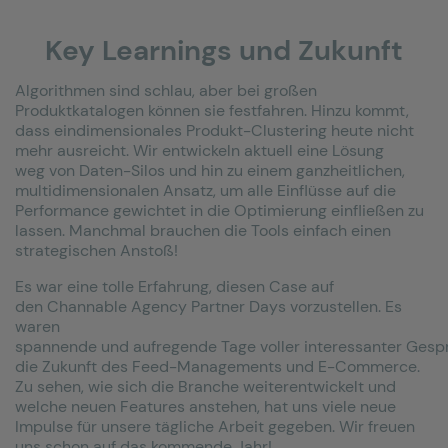
Key Learnings und Zukunft
Algorithmen sind schlau, aber bei großen
Produktkatalogen können sie festfahren.
Hinzu kommt,
dass e
indimensionales Produkt-Clustering
h
eute nicht
mehr aus
reicht
. Wir
entwickeln aktuell eine Lösung
weg
von Daten-Silos und hin zu einem ganzheitlichen,
multidimensionalen Ansatz
, um alle Einflüsse auf die
Performance
gewichtet in die Optimierung einfließen zu
lassen
. Manchmal brauchen die
Tools
einfach einen
strategischen Anstoß
!
Es war
eine
tolle
Erfahrung
, diesen Case auf
den
Channable
Agency
Partner Days vorzustellen.
Es
waren
s
pann
ende
und
au
fregende
T
age
voller
inter
essanter
Gesp
die Zukunft des Feed-Managements und E-Commerce.
Zu sehen, wie sich die Branche weiterentwickelt und
welche neuen Features anstehen, hat uns viele neue
Impulse für unsere tägliche Arbeit gegeben.
Wir freuen
uns schon auf das kommende Jahr!