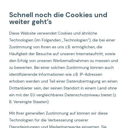
Schnell noch die Cookies und
weiter geht’s
Multidimensionaler
Diese Website verwendet Cookies und ähnliche
Ansatz für maximale
Technologien (im Folgenden „Technologien“), die bei einer
Zustimmung von Ihnen es uns z.B. ermöglichen, die
Performace
Häufigkeit der Besuche auf unseren Internetauftritt, sowie
den Erfolg von unseren Werbemaßnahmen zu messen und
zu bewerten. Bei einer solchen Zustimmung können auch
identifizierende Informationen wie z.B. IP-Adressen
erhoben werden und Teil einer Datenübertragung an einen
Startseite
CHRIS sports & New Balance
Drittanbieter sein, der seinen Standort in einem Land ohne
ein mit der EU vergleichbares Datenschutzniveau bietet (z.
B. Vereinigte Staaten).
30.000 Varianten und der
Mit Ihrer generellen Zustimmung auf können wir diese
Kampf gegen den
Technologien für die Verbesserung unserer
Dienstleistungen und Marketingzwecke einsetzen. Sie