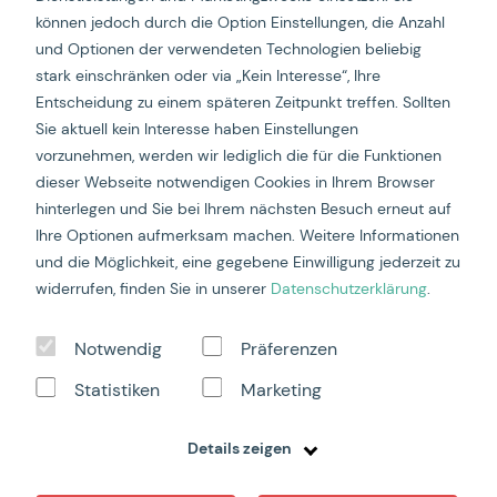
Algorithmus
können jedoch durch die Option Einstellungen, die Anzahl
CHRIS
sports
ist der exklusive Schweizer Distributor für
und Optionen der verwendeten Technologien beliebig
New Balance und betreibt den offiziellen D2C-
stark einschränken oder via „Kein Interesse“, Ihre
Onlineshop. Das Ziel
ist nicht
überras
chend
: Maximalen
Entscheidung zu einem späteren Zeitpunkt treffen. Sollten
Umsatz bei einem fest definierten Ziel-ROAS generieren.
Sie aktuell kein Interesse haben Einstellungen
Dafür brauchte es neue Ansätze, die CHRIS sports und
uns sogar als Use-Case Speaker für die Channable
vorzunehmen, werden wir lediglich die für die Funktionen
Agency Partner Days 2026 ausgewählt haben.
dieser Webseite notwendigen Cookies in Ihrem Browser
hinterlegen und Sie bei Ihrem nächsten Besuch erneut auf
Am Beginn standen wir vor 3 großen Hürden:
Ihre Optionen aufmerksam machen. Weitere Informationen
Ein riesiges Portfolio mit über 30.000
und die Möglichkeit, eine gegebene Einwilligung jederzeit zu
Produktvarianten
widerrufen, finden Sie in unserer
Datenschutzerklärung
.
Strikte UVP-Bindung, was uns im hart umkämpften
Preis-Wettbewerb oft einen Nachteil verschaffte
Hype-Modelle, die extrem gut laufen, während
Notwendig
Präferenzen
andere Modelle im Katalog untergehen
Statistiken
Marketing
Um das Budget nicht zu verbrennen, mussten wir
sicherstellen, dass wir die richtigen Produkte zur
Details zeigen
richtigen Zeit an die richtigen Leute ausspielen. Unser
Case zeigte folgende 3 Ansätze auf: